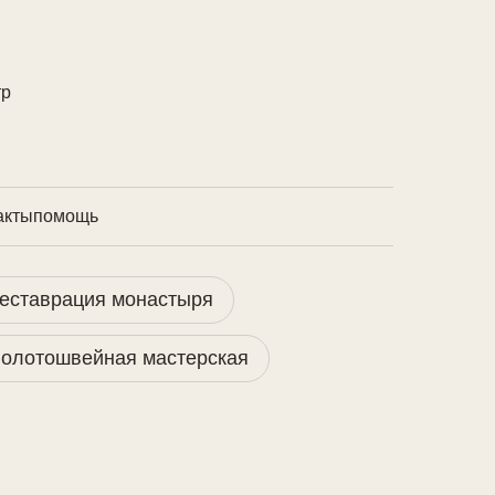
тр
акты
помощь
еставрация монастыря
олотошвейная мастерская