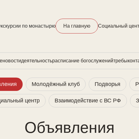
кскурсии по монастырю
На главную
ㅤㅤㅤСоциальный цен
е
новости
деятельность
расписание богослужений
требы
конт
вления
Молодёжный клуб
Подворья
Р
иальный центр
Взаимодействие с ВС РФ
З
Объявления